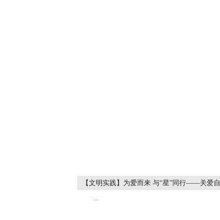
【文明实践】为爱而来 与“星”同行——关爱
...